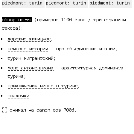
обзор поста
(примерно 1100 слов / три страницы
текста):
дорожно-жилищное
;
немного истории
- про объединение италии;
турин мигрантский
;
моле-антонеллиана
- архитектурная доминанта
турина;
приключения ницше в турине
;
флажочки
.
снимал на canon eos 700d.