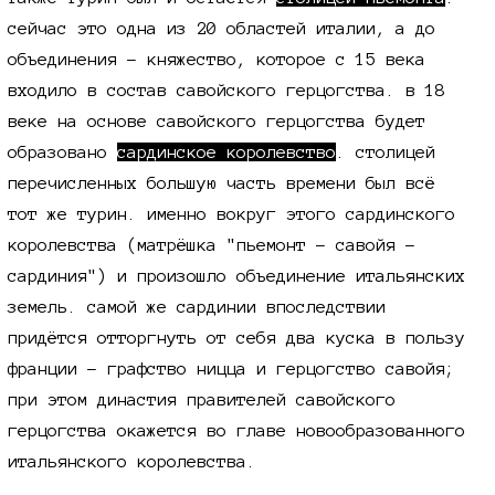
сейчас это одна из 20 областей италии, а до
объединения - княжество, которое с 15 века
входило в состав савойского герцогства. в 18
веке на основе савойского герцогства будет
образовано
сардинское королевство
. столицей
перечисленных большую часть времени был всё
тот же турин. именно вокруг этого сардинского
королевства (матрёшка "пьемонт - савойя -
сардиния") и произошло объединение итальянских
земель. самой же сардинии впоследствии
придётся отторгнуть от себя два куска в пользу
франции - графство ницца и герцогство савойя;
при этом династия правителей савойского
герцогства окажется во главе новообразованного
итальянского королевства.