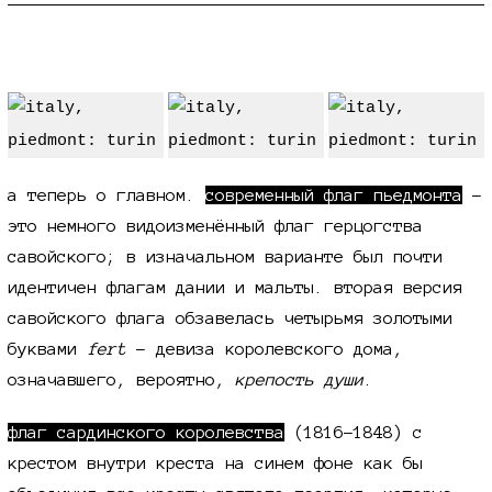
флажочки
а теперь о главном.
современный флаг пьедмонта
-
это немного видоизменённый флаг герцогства
савойского; в изначальном варианте был почти
идентичен флагам дании и мальты. вторая версия
савойского флага обзавелась четырьмя золотыми
буквами
fert
- девиза королевского дома,
означавшего, вероятно,
крепость души
.
флаг сардинского королевства
(1816–1848) с
крестом внутри креста на синем фоне как бы