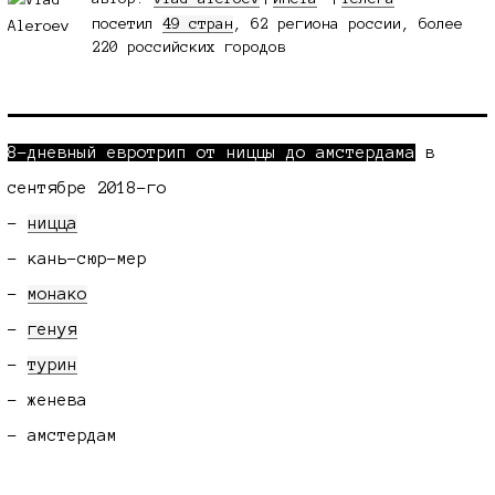
посетил
49 стран
, 62 региона россии, более
220 российских городов
8-дневный евротрип от ниццы до амстердама
в
сентябре
2018-го
-
ницца
- кань-сюр-мер
-
монако
-
генуя
-
турин
- женева
- амстердам