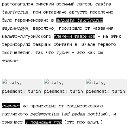
располагался римский военный лагерь
castra
taurinorum
. при октавиане августе поселение
было переименовано в
augusta taurinorum
.
тауринорум
, вероятно, произошло от названия
кельто-лигурийского
племени тавринов
- на этих
территориях таврины обитали в начале первого
тысячелетия. так что
турин
- это как бы
таврин
.
пьемонт
же происходит от средневекового
латинского
pedemontium
(
ad pedem montium
), и
означает
у подножья гор
(это про альпы).