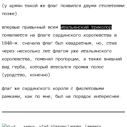
(у армян такой же флаг появился двумя столетиями
позже).
впервые привычный всем
итальянский триколор
появляется на флаге сардинского королевства в
1848-м. сначала флаг был квадратным, но, став
через несколько лет флагом уже итальянского
королевства, поменял пропорции, а также внешний
вид герба, который втесался промеж полос
(уродство, конечно).
флаг же сардинского короля с фиолетовыми
рамками, как по мне, был на порядок интереснее.
автор:
vlad aleroev
|
инста
телега