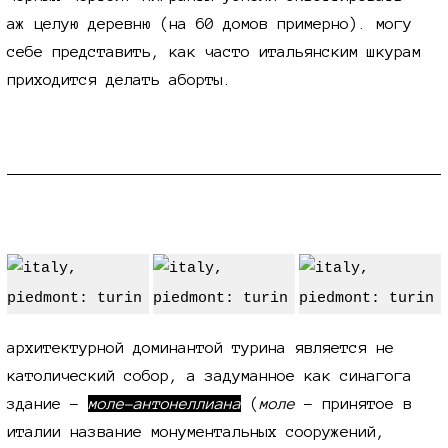
аж целую деревню (на 60 домов примерно). могу
себе представить, как часто итальянским шкурам
приходится делать аборты.
моле-антонеллиана
архитектурной доминантой турина является не
католический собор, а задуманное как синагога
здание -
моле-антонеллиана
(
моле
- принятое в
италии название монументальных сооружений,