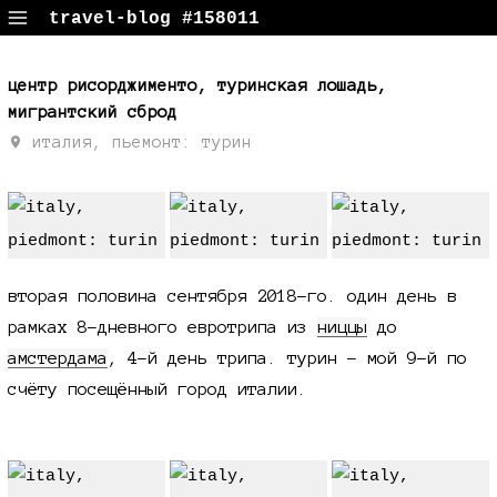
travel-blog #158011
путевые заметки, поездки, фотки
центр рисорджименто, туринская лошадь,
мигрантский сброд
италия, пьемонт: турин
вторая половина сентября 2018-го. один день в
рамках 8-дневного евротрипа из
ниццы
до
амстердама
, 4-й день трипа. турин - мой 9-й по
счёту посещённый город италии.