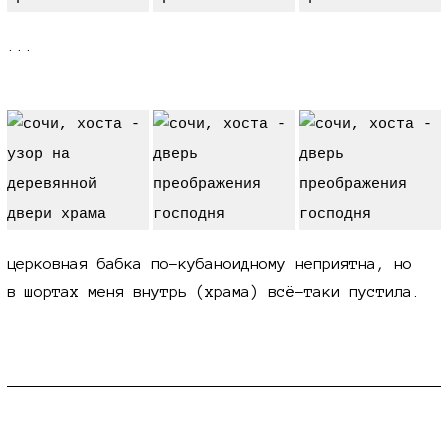
...
церковная бабка по-кубаноидному неприятна, но
в шортах меня
внутрь (храма)
всё-таки
пустила.
о хосте в целом