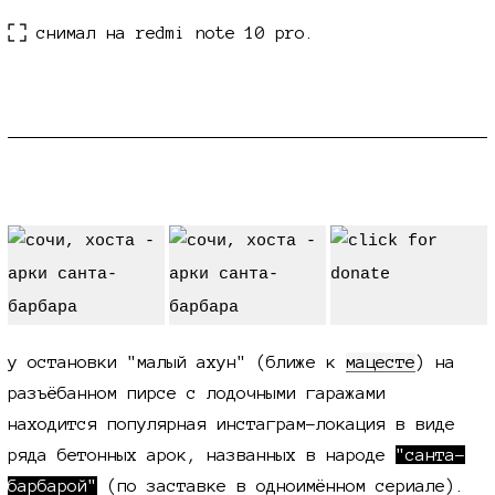
снимал на redmi note 10 pro.
арки "санта-барбара"
у остановки "малый ахун" (ближе к
мацесте
) на
разъёбанном пирсе с лодочными гаражами
находится популярная инстаграм-локация в виде
ряда бетонных арок, названных в народе
"санта-
барбарой"
(по заставке в одноимённом сериале).