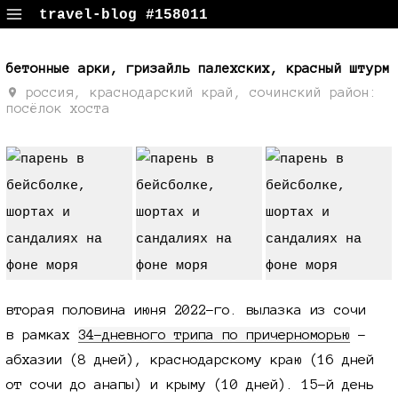
travel-blog #158011
путевые заметки, поездки, фотки
бетонные арки, гризайль палехских, красный штурм
россия, краснодарский край, сочинский район:
посёлок хоста
вторая половина июня 2022-го
. вылазка из сочи
в рамках
34-дневного
трипа по причерноморью
-
абхазии
(8 дней),
краснодарскому краю
(16 дней
от сочи до анапы) и крыму
(10 дней).
15-й
день