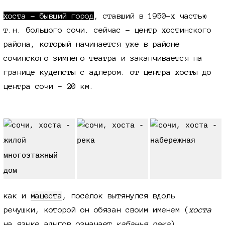
хоста - бывший город
, ставший в
1950-х
частью
т.н. большого сочи. сейчас - центр хостинского
района, который начинается уже в районе
сочинского зимнего театра и заканчивается на
границе кудепсты с адлером. от центра хосты до
центра сочи -
20 км.
как и
мацеста
, посёлок вытянулся вдоль
речушки, которой он обязан своим именем (
хоста
на языке адыгов означает
кабанья река
).