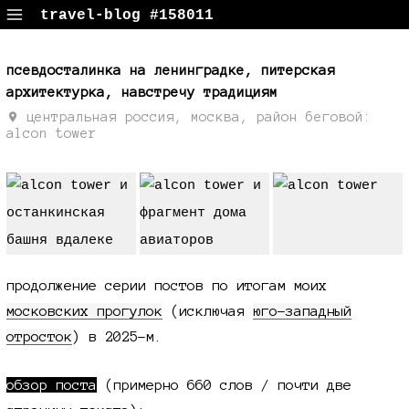
travel-blog #158011
путевые заметки, поездки, фотки
псевдосталинка на ленинградке, питерская
архитектурка, навстречу традициям
центральная россия, москва, район беговой:
alcon tower
продолжение серии постов по итогам моих
московских прогулок
(исключая
юго-западный
отросток
)
в 2025-м.
обзор поста
(примерно
660 слов /
почти две