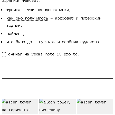
страницы текста):
троица
- три псевдосталинки;
как оно получилось
- архсовет и питерский
зодчий;
нейминг
;
что было до
- пустырь и особняк судакова.
снимал на redmi note 13 pro 5g.
троица