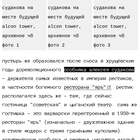
пустырь же образовался после сноса в хрущёвские
годы дореволюционного
особняка алексея судакова
- держателя самых известных в империи рестиков,
в частности богемного
ресторана "яръ"
. рестик
располагался здесь же - там, где сейчас
гостиница "советская" и цыганский театр. сама же
гостишка - это варварски перестроенный
в 1950-м
ресторан "яръ"
(изначально - двухэтажное здание
в стиле модерн с тремя гранёными куполами).
архитектором особняка и рестика числится адольф