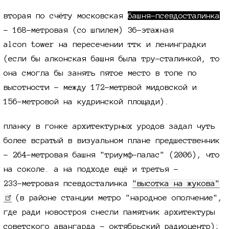
вторая по счёту московская
башня-псевдосталинка
-
168-метровая
(со шпилем)
36-этажная
alcon tower
на пересечении ттк и ленинградки
(если бы алконская башня была тру-сталинкой, то
она смогла бы занять пятое место в топе по
высотности - между
172-метрвой
мидовской и
156-метровой
на кудринской площади).
планку в гонке архитектурных уродов задал чуть
более всратый в визуальном плане предшественник
-
264-метровая
башня "триумф-палас" (2006), что
на соколе. а на подходе ещё и третья -
233-метровая
псевдосталинка
"высотка на жукова"
(в районе станции метро "народное ополчение",
где ради новостроя снесли памятник архитектуры
советского авангарда - октябрьский радиоцентр);