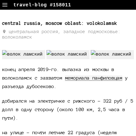
travel-blog #158011
путевые заметки, поездки, фотки
central russia, moscow oblast: volokolamsk
центральная россия, западное подмосковье:
волоколамск
конец апреля 2019-го. вылазка из москвы в
волоколамск с захватом
мемориала панфиловцам
у
разъезда дубосеково.
добирался на электричке с рижского - 322 руб / 5
долл в одну сторону (около 100 км, 2,5 часа в
пути).
на улице - почти летние 22 градуса (неделю