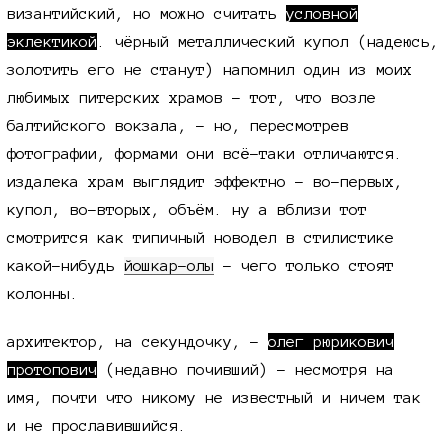
византийский, но можно считать
условной
эклектикой
. чёрный металлический купол (надеюсь,
золотить его не станут) напомнил один из моих
любимых питерских храмов - тот, что возле
балтийского вокзала, - но, пересмотрев
фотографии, формами они всё-таки отличаются.
издалека храм выглядит эффектно - во-первых,
купол, во-вторых, объём. ну а вблизи тот
смотрится как типичный новодел в стилистике
какой-нибудь
йошкар-олы
- чего только стоят
колонны.
архитектор, на секундочку, -
олег рюрикович
протопович
(недавно почивший) - несмотря на
имя, почти что никому не известный и ничем так
и не прославившийся.