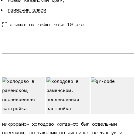
новый казанский храм
;
памятник влксм
.
снимал на redmi note 10 pro.
история холодова
микрорайон холодово когда-то был отдельным
посёлком, но таковым он числился не так уж и