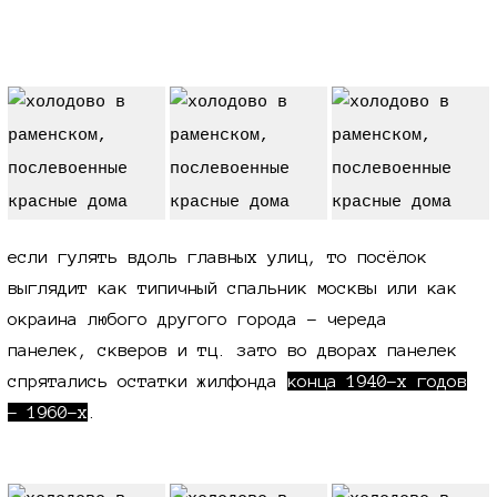
остатки послевоенного жилфонда
если гулять вдоль главных улиц, то посёлок
выглядит как типичный спальник москвы или как
окраина любого другого города - череда
панелек, скверов и тц. зато во дворах панелек
спрятались остатки жилфонда
конца
1940-х
годов
-
1960-х
.