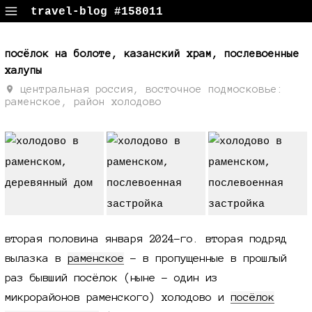
travel-blog #158011
путевые заметки, поездки, фотки
посёлок на болоте, казанский храм, послевоенные
халупы
центральная россия, восточное подмосковье:
раменское, район холодово
вторая половина января 2024-го
. вторая подряд
вылазка в
раменское
- в пропущенные в прошлый
раз бывший посёлок (ныне - один из
микрорайонов раменского) холодово и
посёлок