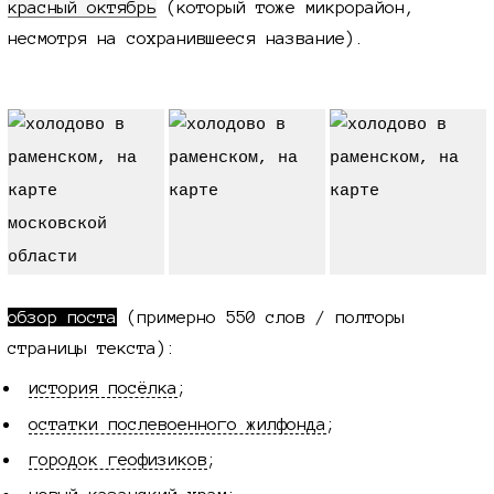
красный октябрь
(который тоже микрорайон,
несмотря на сохранившееся название).
обзор поста
(примерно
550 слов /
полторы
страницы текста):
история посёлка
;
остатки послевоенного жилфонда
;
городок геофизиков
;