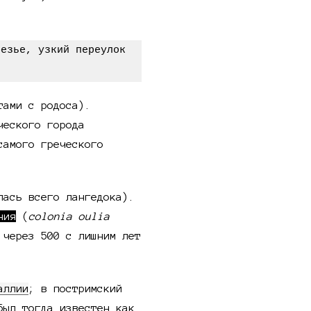
тами с родоса).
ческого города
самого греческого
лась всего лангедока).
ния
(
colonia oulia
 через 500 с лишним лет
аллии
; в постримский
был тогда известен как