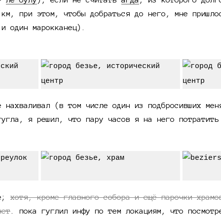
 км, при этом, чтобы добраться до него, мне пришло
 и один марокканец).
е нахваливал (в том числе один из подбросивших мен
гугла, я решил, что пару часов я на него потратить
ше;
хотя, кроме главного собора и ещё парочки храмо
нет
. пока гуглил инфу по тем локациям, что посмотр