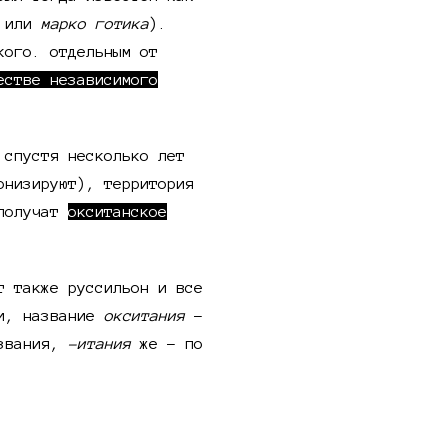
или
марко готика
).
кого. отдельным от
естве независимого
 спустя несколько лет
онизируют), территория
 получат
окситанское
т также руссильон и все
ти, название
окситания
-
азвания,
-итания
же - по