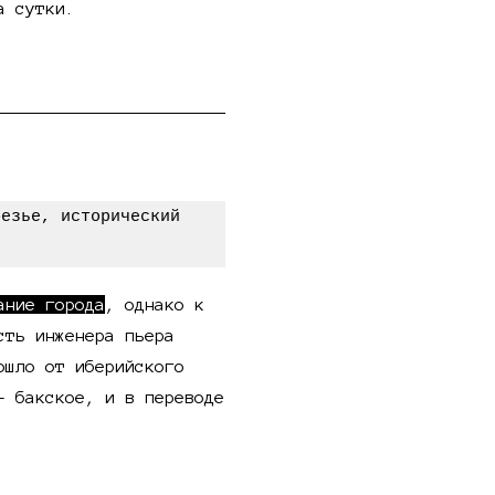
а сутки.
ание города
, однако к
сть инженера пьера
ошло от иберийского
- бакское, и в переводе