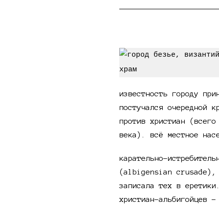
катарский крестовый
известность городу пр
постучался очередной к
против христиан (всего
века). всё местное нас
карательно-истребитель
(albigensian crusade),
записала тех в еретик
христиан-альбигойцев -