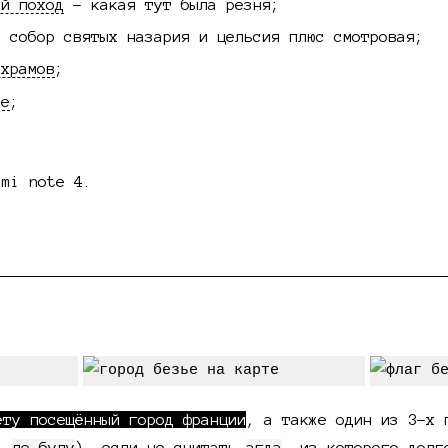
ый поход
- какая тут была резня;
 собор святых назария и цельсия плюс смотровая;
 храмов
;
ие
;
dmi note 4.
ёту посещённый город франции
, а также один из 3-х 
-
ле булу
), если не считать
агда
, из которого долг