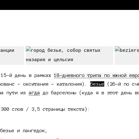
 15-й день в рамках
18-дневного трипа по южной евр
рованс - окситания - каталония).
безье
(26-й по счё
 на пути из
агда
до барселоны (куда я в этот день 
1300 слов / 3,5 страницы текста):
безье и лангедок;