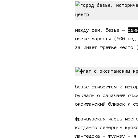
между тем, безье -
оди
после марселя (600 год
занимает третье место 
безье относится к исто
буквально означает
язы
окситанский близок к с
французская часть мое
когда-то северным куск
лангедока - тулузу - я