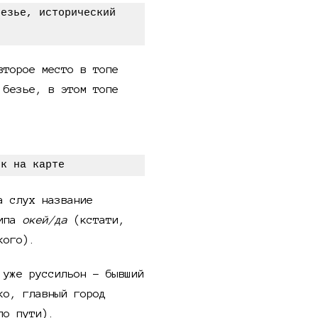
второе место в топе
 безье, в этом топе
а слух название
типа
окей/да
(кстати,
кого).
уже руссильон - бывший
ко, главный город
по пути).