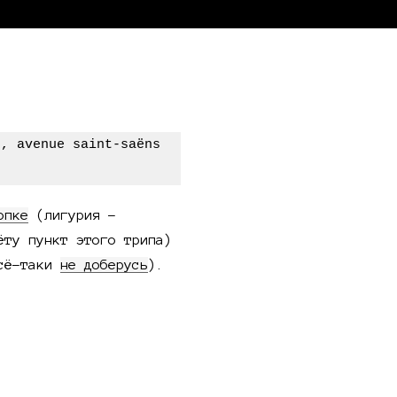
опке
(лигурия -
ту пункт этого трипа)
всё-таки
не доберусь
).