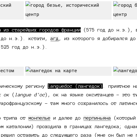
н из старейших городов франции
(575 год до н.э.), 
 до н.э.). кстати,
агд
, из которого я добирался до
(525 год до н.э.).
рическому региону
languedoc (лангедок)
. приятное н
к ок
(
langue d'oc
), ок на языке окситанцев - это 
тарофранцузскому - там много сохранилось от латинс
го трипа от
монпелье
и далее до
перпиньяна
(который 
ом каталонии) проходила в границах лангедока; одна
 решил оставить до следующего раза (мне он был не 