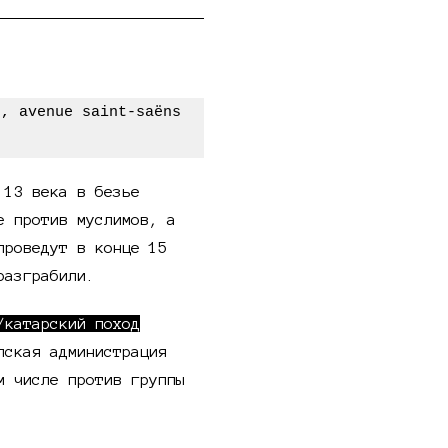
 13 века в безье
е против муслимов, а
проведут в конце 15
разграбили.
/катарский поход
ская администрация
м числе против группы