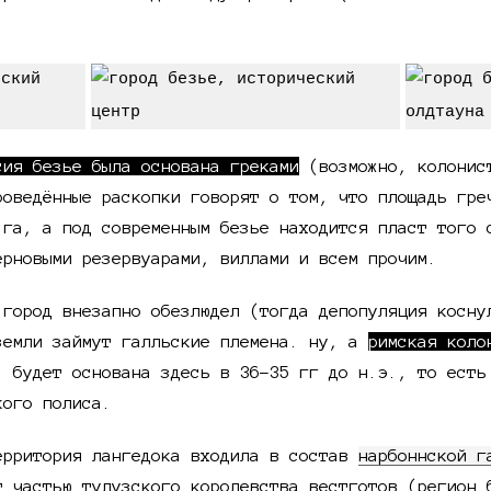
сия безье была основана греками
(возможно, колонис
роведённые раскопки говорят о том, что площадь гре
 га, а под современным безье находится пласт того 
ерновыми резервуарами, виллами и всем прочим.
 город внезапно обезлюдел (тогда депопуляция косну
земли займут галльские племена. ну, а
римская коло
) будет основана здесь в 36–35 гг до н.э., то есть
кого полиса.
ерритория лангедока входила в состав
нарбоннской г
т частью тулузского королевства вестготов (регион 