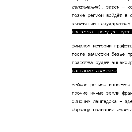
септимания
), затем - к
позже регион войдёт в 
аквитании государством
графства просуществует
финалом истории графст
после зачистки безье п
графства будет аннекси
название
лангедок
.
сейчас регион известе
прочие южные земли фра
синоним лангедока - зд
образцу названия
аквит