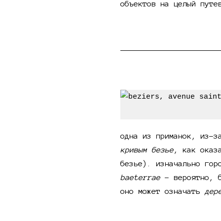
объектов на целый путе
краткая история без
одна из приманок, из-з
кривым безье
, как оказ
безье). изначально гор
baeterrae
- вероятно, б
оно может означать
дер