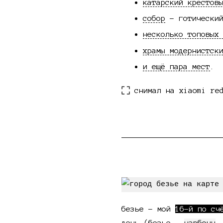
катарский крестов
собор
- готический
несколько топовых
храмы модернистск
и ещё пара мест
.
снимал на xiaomi re
про поездку
безье - мой
16-й по сч
день (безье -
нарбонн