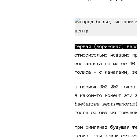
первая (доримская) вер
относительно недавно п
составляла не менее 40
полиса - с каналами, з
в период 300-200 годов
в какой-то момент эти 
baeterrae septimanorum
после основания гречес
при римлянах будущая т
период эти земли стану