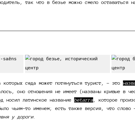
водитель, так что в безье можно смело оставаться н
ье и лангедока
а которых сюда может потянуться турист, - это
назв
алось, оно отношения не имеет (названы кривые в че
од носил латинское название
betarra
, которое произ
ыло чьим-то именем; есть также версия, что слово 
евня у дороги
.