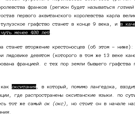
оролевства франков (регион будет называться
готией
состав первого аквитанского королевства карла вели
 тулузское графство станет в конце 9 века, и
в кач
 чуть менее 400 лет
.
ва станет вторжение крестоносцев (об этом - ниже):
ри людовике девятом (которого в том же 13 веке кан
рована францией. с тех пор земли бывшего графства
н как
окситания
, в который, помимо лангедока, входи
нции, где распространены окситанские языки. по су
есь тот же самый
ок (окс)
, но стоит он в начале н
ания
.