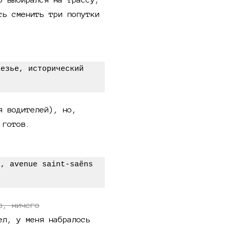
сь сменить три попутки
я водителей), но,
 готов.
в, ничего
ел, у меня набралось