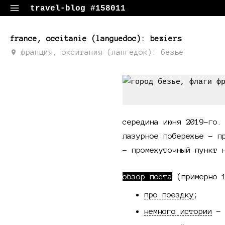
travel-blog #158011
путевые заметки, поездки, фотки
france, occitanie (languedoc): beziers
франция, окситания (лангедок): безье
середина июня 2019-го.
лазурное побережье - п
- промежуточный пункт
обзор поста
(примерно 
про поездку
;
немного истории
- 