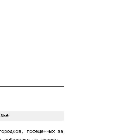
городков, посещенных за
о выбирался на трассу;