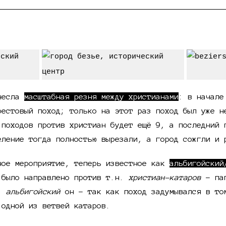
 поход
инесла
масштабная резня между христианами
: в начале
рестовый поход; только на этот раз поход был уже н
 походов против христиан будет ещё 9, а последний 
еление тогда полностью вырезали, а город сожгли и 
ное мероприятие, теперь известное как
альбигойский
 было направлено против т.н.
христиан-катаров
- пап
и.
альбигойский
он - так как поход задумывался в то
 одной из ветвей катаров.