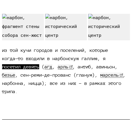
из той кучи городов и поселений, которые
когда-то входили в нарбонскую галлию, я
посетил девять
(
агд
,
арль
, антиб, авиньон,
безье
, сен-реми-де-прованс (гланум),
марсель
,
нарбонна, ницца); все из них - в рамках этого
трипа.