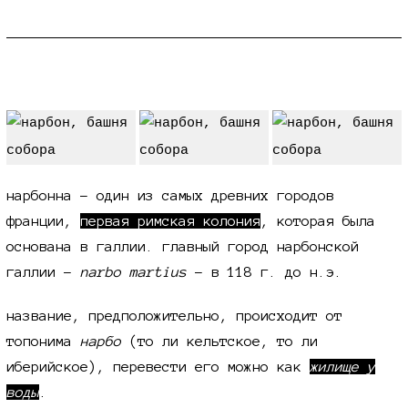
narbo martius
нарбонна - один из самых древних городов
франции,
первая римская колония
, которая была
основана в галлии. главный город нарбонской
галлии -
narbo martius
- в 118 г. до н.э.
название, предположительно, происходит от
топонима
нарбо
(то ли кельтское, то ли
иберийское), перевести его можно как
жилище у
воды
.