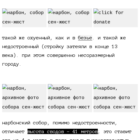
такой же о
х
у
е
н
н
ы
й
, как и в
безье
. и такой же
недостроенный (стройку затеяли в конце 13
века). при этом совершенно несоразмерный
городу.
нарбонский собор, помимо недостроенности,
отличает
высота сводов - 41 метров
; это ставит