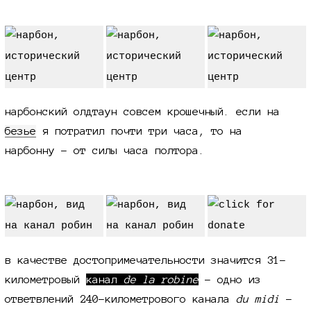
олдтаун и собор
нарбонский олдтаун совсем крошечный. если на
безье
я потратил почти три часа, то на
нарбонну - от силы часа полтора.
в качестве достопримечательности значится 31-
километровый
канал
de la robine
- одно из
ответвлений 240-километрового канала
du midi
-