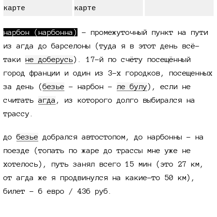
нарбон (нарбонна)
- промежуточный пункт на пути
из агда до барселоны (туда я в этот день всё-
таки
не доберусь
). 17-й по счёту посещённый
город франции и один из 3-х городков, посещенных
за день (
безье
- нарбон -
ле булу
), если не
считать
агда
, из которого долго выбирался на
трассу.
до
безье
добрался автостопом, до нарбонны - на
поезде (топать по жаре до трассы мне уже не
хотелось), путь занял всего 15 мин (это 27 км,
от агда же я продвинулся на какие-то 50 км),
билет - 6 евро / 436 руб.