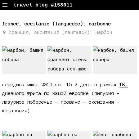
travel-blog #158011
путевые заметки, поездки, фотки
france, occitanie (languedoc): narbonne
франция, окситания (лангедок): нарбон
середина июня 2019-го. 15-й день в рамках
18-
дневного трипа по южной европке
(лигурия -
лазурное побережье - прованс - окситания -
каталония).