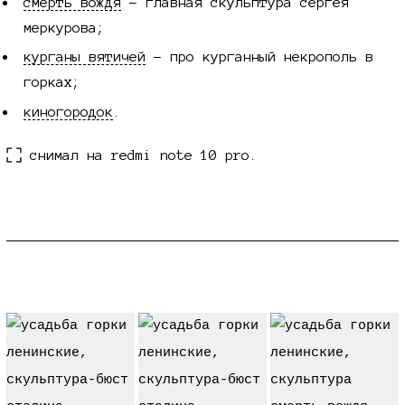
смерть вождя
- главная скульптура сергея
меркурова;
курганы вятичей
- про курганный некрополь в
горках;
киногородок
.
снимал на redmi note 10 pro.
что поменялось