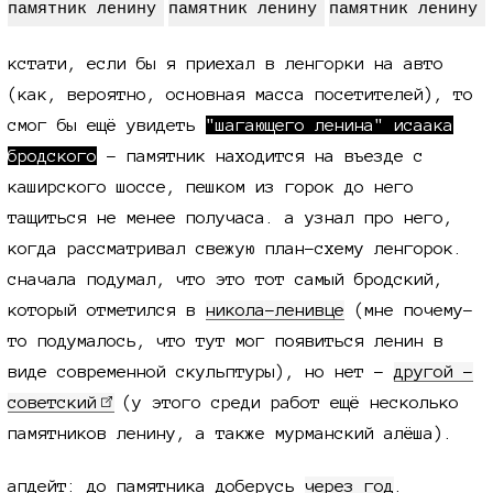
кстати, если бы я приехал в ленгорки на авто
(как, вероятно, основная масса посетителей), то
смог бы ещё увидеть
"шагающего ленина" исаака
бродского
- памятник находится на въезде с
каширского шоссе, пешком из горок до него
тащиться не менее получаса. а узнал про него,
когда рассматривал свежую план-схему ленгорок.
сначала подумал, что это тот самый бродский,
который отметился в
никола-ленивце
(мне почему-
то подумалось, что тут мог появиться ленин в
виде современной скульптуры), но нет -
другой -
советский
(у этого среди работ ещё несколько
памятников ленину, а также мурманский алёша).
апдейт: до памятника доберусь
через год
.