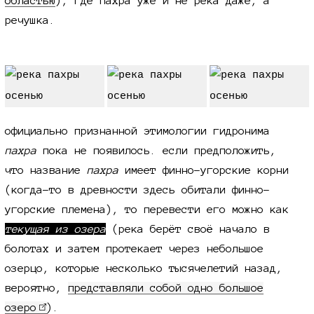
областью
), где пахра уже и не река даже, а
речушка.
официально признанной этимологии гидронима
пахра
пока не появилось. если предположить,
что название
пахра
имеет финно-угорские корни
(когда-то в древности здесь обитали финно-
угорские племена), то перевести его можно как
текущая из озера
(река берёт своё начало в
болотах и затем протекает через небольшое
озерцо, которые несколько тысячелетий назад,
вероятно,
представляли собой одно большое
озеро
).