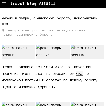
travel-blog #158011
путевые заметки, поездки, фотки
низовья пахры, сьяновские берега, мещеринский
лес
центральная россия, южное подмосковье:
пахра, сьяновские берега
первая половина сентября 2023-го
. вечерняя
прогулка вдоль пахры на отрезке от
яма
до
новленской плотины и обратно по левому берегу
вдоль сьяновских деревень.